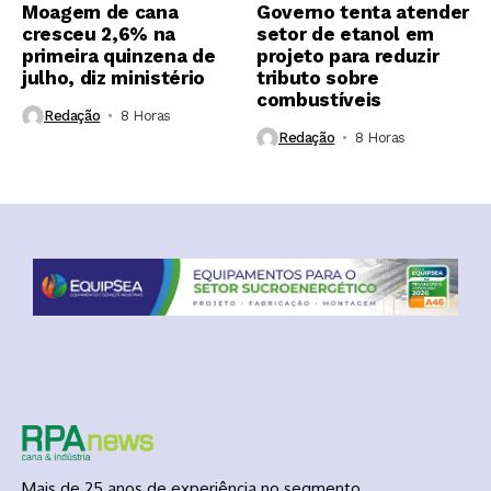
Moagem de cana
Governo tenta atender
cresceu 2,6% na
setor de etanol em
primeira quinzena de
projeto para reduzir
julho, diz ministério
tributo sobre
combustíveis
Redação
8 Horas ⁮
Redação
8 Horas ⁮
Mais de 25 anos de experiência no segmento