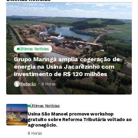
Últimas Notícias
Grupo Maringá amplia cogeração de
energia na Usina Jacarezinho com
investimento de R$ 120 milhões
Redação
8 Horas ⁮
Últimas Notícias
Usina São Manoel promove workshop
gratuito sobre Reforma Tributária voltado ao
agronegócio.
8 Horas ⁮