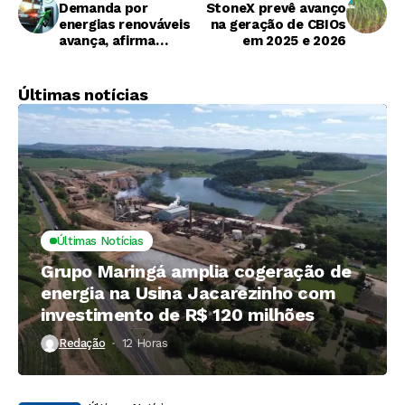
Demanda por
StoneX prevê avanço
energias renováveis
na geração de CBIOs
avança, afirma
em 2025 e 2026
relatório da IEA
Últimas notícias
Últimas Notícias
Grupo Maringá amplia cogeração de
energia na Usina Jacarezinho com
investimento de R$ 120 milhões
Redação
12 Horas ⁮