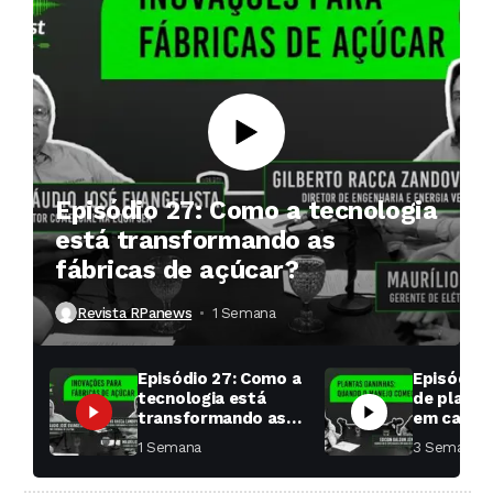
Episódio 27: Como a tecnologia
está transformando as
fábricas de açúcar?
Revista RPanews
1 Semana ⁮
Episódio 27: Como a
Episódio 
tecnologia está
de planta
transformando as
em cana: 
fábricas de açúcar?
começar 
1 Semana ⁮
3 Semanas ⁮
toda a di