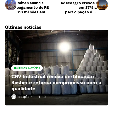
Raízen anuncia
Adecoagro cresceu
pagamento de R$
em 37% a
919 milhões em
participação das
dividendos
mulheres nos
últimos cinco anos
Últimas notícias
Últimas Notícias
CRV Industrial renova certificação
Kosher e reforça compromisso com a
qualidade
Redação
11 Horas ⁮