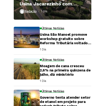
Usina Jacarezinho com
investimento de R$ 120
Redação
1 Dia ⁮
milhões
Últimas Notícias
Usina São Manoel promove
workshop gratuito sobre
Reforma Tributária voltado
ao agronegócio.
1 Dia ⁮
Últimas Notícias
Moagem de cana cresceu
2,6% na primeira quinzena de
julho, diz ministério
1 Dia ⁮
Últimas Notícias
Governo tenta atender setor
DaCana Cast
de etanol em projeto para
reduzir tributo sobre