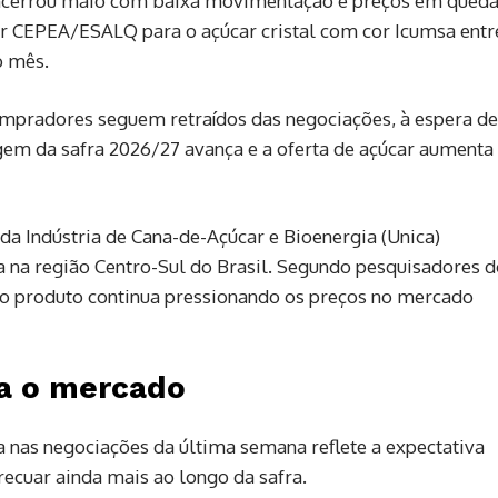
 encerrou maio com baixa movimentação e preços em queda
r CEPEA/ESALQ para o açúcar cristal com cor Icumsa entr
o mês.
ompradores seguem retraídos das negociações, à espera de
em da safra 2026/27 avança e a oferta de açúcar aumenta
a Indústria de Cana-de-Açúcar e Bioenergia (Unica)
a na região Centro-Sul do Brasil. Segundo pesquisadores 
do produto continua pressionando os preços no mercado
na o mercado
 nas negociações da última semana reflete a expectativa
cuar ainda mais ao longo da safra.