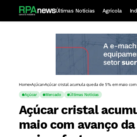
Últimas Notícias
Agrícola
Ind
Home
Açúcar
Açúcar cristal acumula queda de 5% em maio com a
Açúcar
Mercado
Últimas Notícias
Açúcar cristal acum
maio com avanço da 