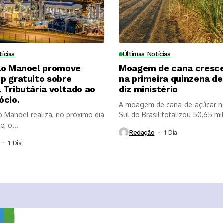
tícias
Últimas Notícias
ão Manoel promove
Moagem de cana cresc
p gratuito sobre
na primeira quinzena de 
Tributária voltado ao
diz ministério
ócio.
A moagem de cana-de-açúcar n
o Manoel realiza, no próximo dia
Sul do Brasil totalizou 50,65 mi
, o...
Redação
1 Dia ⁮
1 Dia ⁮