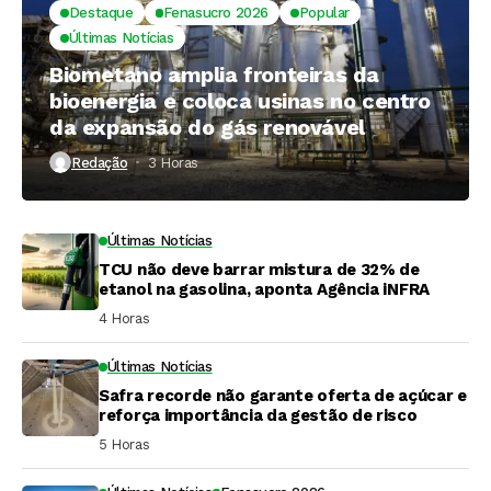
Destaque
Fenasucro 2026
Popular
Últimas Notícias
Biometano amplia fronteiras da
bioenergia e coloca usinas no centro
da expansão do gás renovável
Redação
3 Horas ⁮
Últimas Notícias
TCU não deve barrar mistura de 32% de
etanol na gasolina, aponta Agência iNFRA
4 Horas ⁮
Últimas Notícias
Safra recorde não garante oferta de açúcar e
reforça importância da gestão de risco
5 Horas ⁮