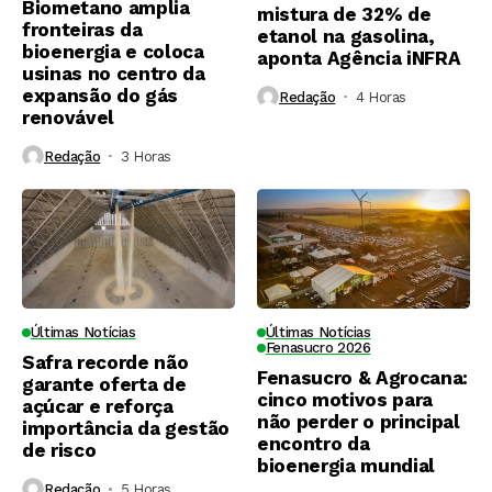
Biometano amplia
mistura de 32% de
fronteiras da
etanol na gasolina,
bioenergia e coloca
aponta Agência iNFRA
usinas no centro da
expansão do gás
Redação
4 Horas ⁮
renovável
Redação
3 Horas ⁮
Últimas Notícias
Últimas Notícias
Fenasucro 2026
Safra recorde não
Fenasucro & Agrocana:
garante oferta de
cinco motivos para
açúcar e reforça
não perder o principal
importância da gestão
encontro da
de risco
bioenergia mundial
Redação
5 Horas ⁮