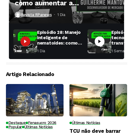
como aumentar a
produtividade das soqueiras?
Revista RPanews
1 Dia ⁮
Episódio 28: Manejo
Episódio 
inteligente de
tecnologi
nematoides: como
transfor
aumentar a
fábricas 
1 Dia ⁮
1 Semana ⁮
produtividade das
soqueiras?
Artigo Relacionado
Destaque
Fenasucro 2026
Últimas Notícias
Popular
Últimas Notícias
TCU não deve barrar