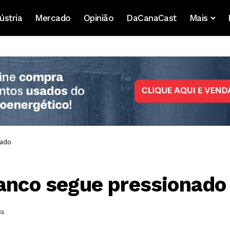
ústria
Mercado
Opinião
DaCanaCast
Mais
nado
ranco segue pressionado
ra