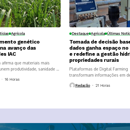
tícias
Agrícola
Destaque
Agrícola
Últimas Notíc
mento genético
Tomada de decisão bas
ona avanço das
dados ganha espaço no
es IAC
e redefine a gestão hídr
propriedades rurais
a afirma que materiais mais
nem produtividade, sanidade e
Plataformas de Digital Farming
, mas...
transformam informações em d
16 Horas ⁮
mais rápidas, aumentam a...
Redação
21 Horas ⁮