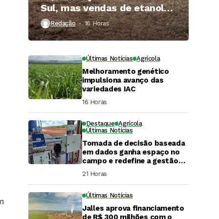
Sul, mas vendas de etanol
superam 3 bilhões de litros
Redação
16 Horas ⁮
Últimas Notícias
Agrícola
Melhoramento genético
impulsiona avanço das
variedades IAC
16 Horas ⁮
Destaque
Agrícola
Últimas Notícias
Tomada de decisão baseada
em dados ganha espaço no
campo e redefine a gestão
hídrica das propriedades
21 Horas ⁮
rurais
Últimas Notícias
em
Jalles aprova financiamento
DaCana Cast
de R$ 300 milhões com o