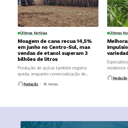
Últimas Notícias
Últimas No
Moagem de cana recua 14,5%
Melhora
em junho no Centro-Sul, mas
impulsi
vendas de etanol superam 3
variedad
bilhões de litros
Especialist
Produção de açúcar também registra
modernos u
queda, enquanto comercialização de
longevidade
Redação
etanol é impulsionada...
Redação
16 Horas ⁮