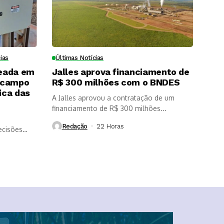
dade das
soqueira
s?
ias
Últimas Notícias
eada em
Jalles aprova financiamento de
 campo
R$ 300 milhões com o BNDES
ica das
A Jalles aprovou a contratação de um
financiamento de R$ 300 milhões...
Redação
22 Horas ⁮
ecisões