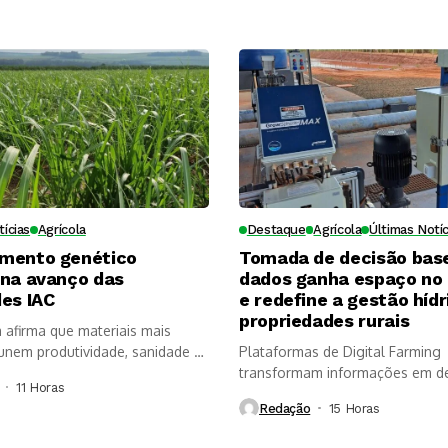
tícias
Agrícola
Destaque
Agrícola
Últimas Notíc
mento genético
Tomada de decisão bas
ona avanço das
dados ganha espaço no
es IAC
e redefine a gestão hídr
propriedades rurais
a afirma que materiais mais
nem produtividade, sanidade e
Plataformas de Digital Farming
, mas...
transformam informações em d
11 Horas ⁮
mais rápidas, aumentam a...
Redação
15 Horas ⁮