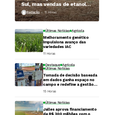
Sul, mas vendas de etanol
superam 3 bilhões de litros
Redação
11 Horas ⁮
Últimas Notícias
Agrícola
Melhoramento genético
impulsiona avanço das
variedades IAC
11 Horas ⁮
Destaque
Agrícola
Últimas Notícias
Tomada de decisão baseada
em dados ganha espaço no
campo e redefine a gestão
hídrica das propriedades
15 Horas ⁮
rurais
Últimas Notícias
Jalles aprova financiamento
DaCana Cast
de R$ 300 milhões com o