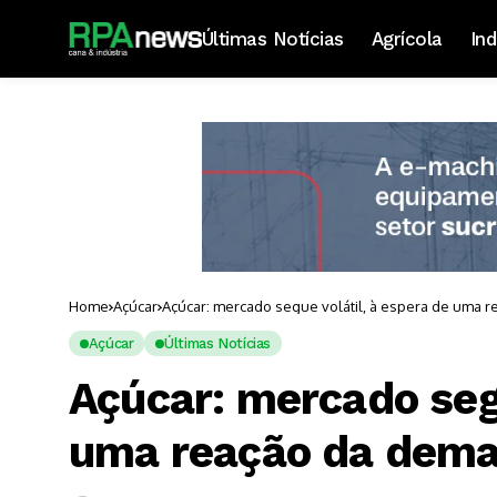
Últimas Notícias
Agrícola
Ind
Home
Açúcar
Açúcar: mercado segue volátil, à espera de uma 
Açúcar
Últimas Notícias
Açúcar: mercado segu
uma reação da dem