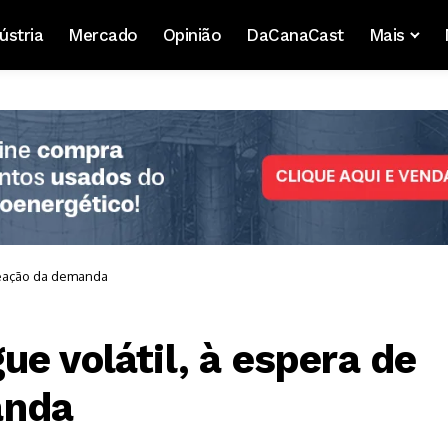
ústria
Mercado
Opinião
DaCanaCast
Mais
reação da demanda
e volátil, à espera de
anda