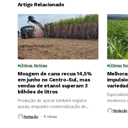
Artigo Relacionado
Últimas Notícias
Últimas No
Moagem de cana recua 14,5%
Melhora
em junho no Centro-Sul, mas
impulsi
vendas de etanol superam 3
variedad
bilhões de litros
Especialist
Produção de açúcar também registra
modernos u
queda, enquanto comercialização de
longevidade
Redação
etanol é impulsionada...
Redação
11 Horas ⁮