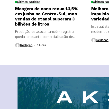
Últimas Notícias
Últimas No
Moagem de cana recua 14,5%
Melhora
em junho no Centro-Sul, mas
impulsi
vendas de etanol superam 3
variedad
bilhões de litros
Especialist
Produção de açúcar também registra
modernos u
queda, enquanto comercialização de
longevidade
Redação
etanol é impulsionada...
Redação
1 Hora ⁮