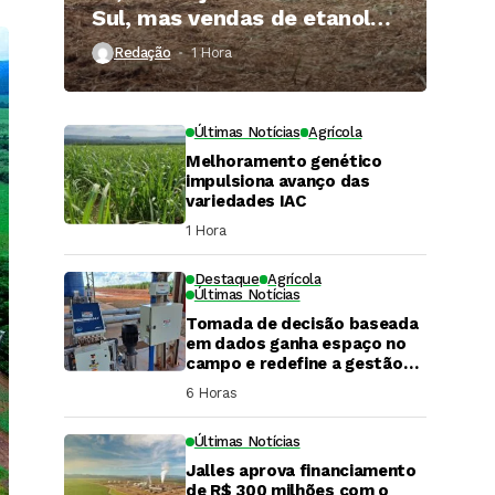
Sul, mas vendas de etanol
superam 3 bilhões de litros
Redação
1 Hora ⁮
Últimas Notícias
Agrícola
Melhoramento genético
impulsiona avanço das
variedades IAC
1 Hora ⁮
Destaque
Agrícola
Últimas Notícias
Tomada de decisão baseada
em dados ganha espaço no
campo e redefine a gestão
hídrica das propriedades
6 Horas ⁮
rurais
Últimas Notícias
Jalles aprova financiamento
DaCana Cast
de R$ 300 milhões com o