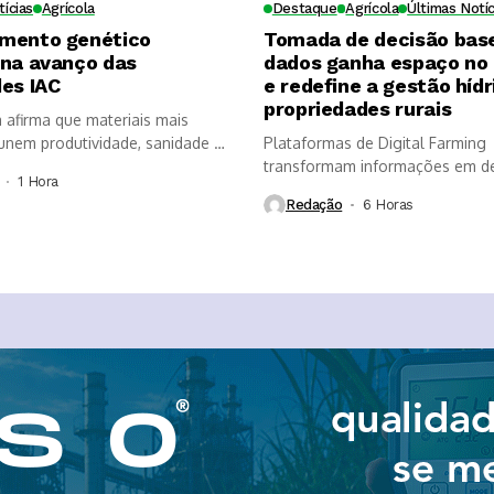
tícias
Agrícola
Destaque
Agrícola
Últimas Notíc
mento genético
Tomada de decisão bas
ona avanço das
dados ganha espaço no
es IAC
e redefine a gestão hídr
propriedades rurais
a afirma que materiais mais
nem produtividade, sanidade e
Plataformas de Digital Farming
, mas...
transformam informações em d
1 Hora ⁮
mais rápidas, aumentam a...
Redação
6 Horas ⁮