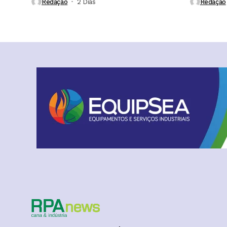
Redação
2 Dias ⁮
Redação