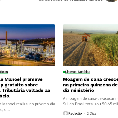
tícias
Últimas Notícias
ão Manoel promove
Moagem de cana cresc
p gratuito sobre
na primeira quinzena de 
Tributária voltado ao
diz ministério
ócio.
A moagem de cana-de-açúcar n
o Manoel realiza, no próximo dia
Sul do Brasil totalizou 50,65 mi
, o...
Redação
2 Dias ⁮