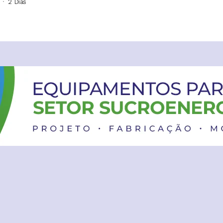
2 Dias ⁮