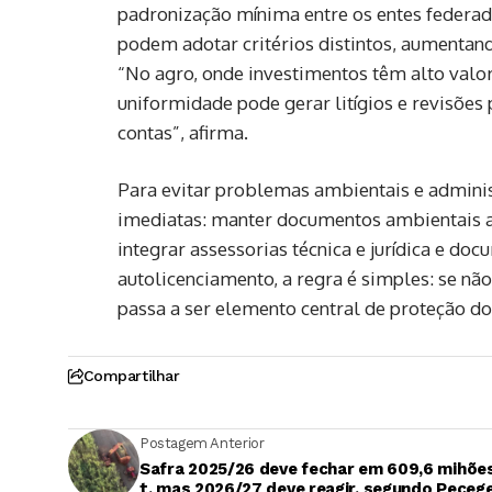
padronização mínima entre os entes federad
podem adotar critérios distintos, aumentand
“No agro, onde investimentos têm alto valor
uniformidade pode gerar litígios e revisões
contas”, afirma.
Para evitar problemas ambientais e adminis
imediatas: manter documentos ambientais at
integrar assessorias técnica e jurídica e do
autolicenciamento, a regra é simples: se nã
passa a ser elemento central de proteção do 
Compartilhar
Postagem Anterior
Safra 2025/26 deve fechar em 609,6 mihõe
t, mas 2026/27 deve reagir, segundo Peceg