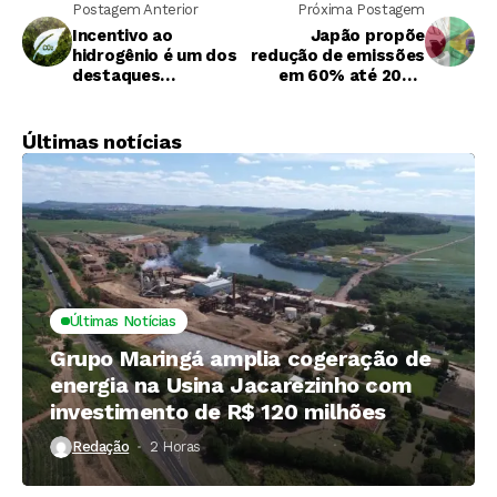
Postagem Anterior
Próxima Postagem
Incentivo ao
Japão propõe
hidrogênio é um dos
redução de emissões
destaques
em 60% até 2035,
aprovados na área de
mas meta é vista
energia
como insuficiente
Últimas notícias
Últimas Notícias
Grupo Maringá amplia cogeração de
energia na Usina Jacarezinho com
investimento de R$ 120 milhões
Redação
2 Horas ⁮