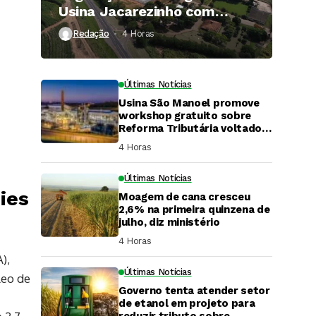
Usina Jacarezinho com
investimento de R$ 120
Redação
4 Horas ⁮
milhões
Últimas Notícias
Usina São Manoel promove
workshop gratuito sobre
Reforma Tributária voltado
ao agronegócio.
4 Horas ⁮
Últimas Notícias
ies
Moagem de cana cresceu
2,6% na primeira quinzena de
julho, diz ministério
4 Horas ⁮
),
Últimas Notícias
leo de
Governo tenta atender setor
DaCana Cast
de etanol em projeto para
reduzir tributo sobre