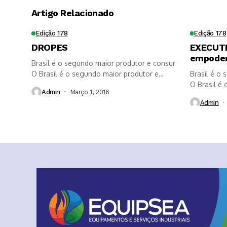
Artigo Relacionado
Edição 178
Edição 178
DROPES
EXECUTI
empoder
Brasil é o segundo maior produtor e consumidor de biodie
O Brasil é o segundo maior produtor e
Brasil é o
consumidor de biodiesel,...
O Brasil é
Admin
Março 1, 2016
consumidor 
Admin