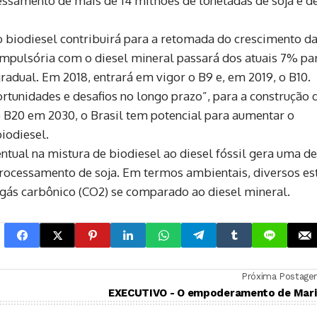
essamento de mais de 14 milhões de toneladas de soja e de
 o biodiesel contribuirá para a retomada do crescimento d
mpulsória com o diesel mineral passará dos atuais 7% pa
adual. Em 2018, entrará em vigor o B9 e, em 2019, o B10.
tunidades e desafios no longo prazo”, para a construção 
o B20 em 2030, o Brasil tem potencial para aumentar o
iodiesel.
tual na mistura de biodiesel ao diesel fóssil gera uma 
processamento de soja. Em termos ambientais, diversos es
ás carbônico (CO2) se comparado ao diesel mineral.
Próxima Postag
EXECUTIVO - O empoderamento de Mari