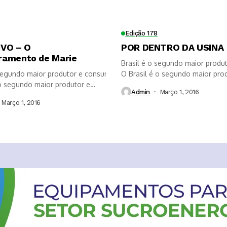
Edição 178
VO – O
POR DENTRO DA USINA
amento de Marie
sel do mundo
Brasil é o segundo maior produ
 segundo maior produtor e consumidor de biodiesel do mundo
O Brasil é o segundo maior pro
 o segundo maior produtor e
consumidor de biodiesel,...
Admin
Março 1, 2016
de biodiesel,...
Março 1, 2016