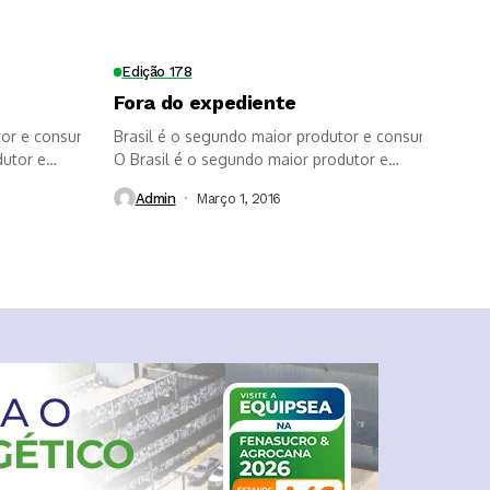
dade das
soqueira
Edição 178
Fora do expediente
s?
tor e consumidor de biodiesel do mundo
Brasil é o segundo maior produtor e consumidor de 
dutor e
O Brasil é o segundo maior produtor e
consumidor de biodiesel,...
Admin
Março 1, 2016