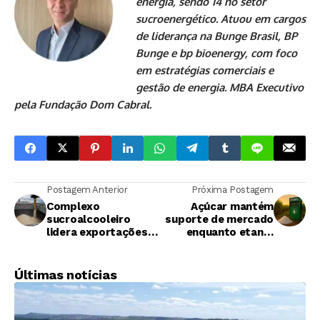
energia, sendo 14 no setor
sucroenergético. Atuou em cargos
de liderança na Bunge Brasil, BP
Bunge e bp bioenergy, com foco
em estratégias comerciais e
gestão de energia. MBA Executivo
pela Fundação Dom Cabral.
Postagem Anterior
Próxima Postagem
Complexo
Açúcar mantém
sucroalcooleiro
suporte de mercado
lidera exportações
enquanto etanol
do agronegócio
sofre pressão da
paulista em 2025
gasolina, aponta Itaú
BBA
Últimas notícias