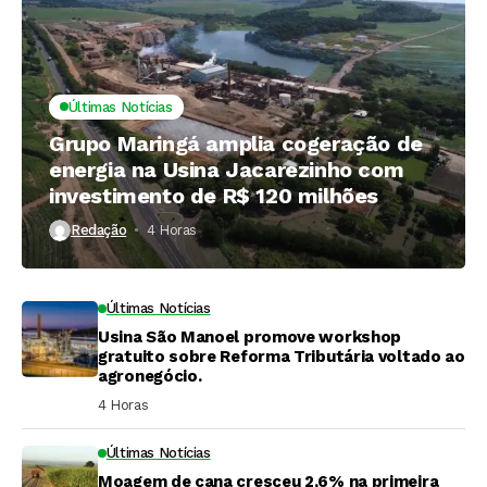
Últimas Notícias
Grupo Maringá amplia cogeração de
energia na Usina Jacarezinho com
investimento de R$ 120 milhões
Redação
4 Horas ⁮
Últimas Notícias
Usina São Manoel promove workshop
gratuito sobre Reforma Tributária voltado ao
agronegócio.
4 Horas ⁮
Últimas Notícias
Moagem de cana cresceu 2,6% na primeira