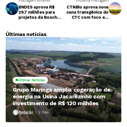
Postagem Anterior
Próxima Postagem
BNDES aprova R$
CTNBio aprova nova
29,7 milhões para
cana transgênica do
projetos da Bosch
CTC com foco em
com foco em etanol
produtividade e
e digitalização
manejo integrado
Últimas notícias
Últimas Notícias
Grupo Maringá amplia cogeração de
energia na Usina Jacarezinho com
investimento de R$ 120 milhões
Redação
2 Dias ⁮