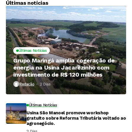
Últimas notícias
Últimas Notícias
Grupo Maringá amplia cogeração de
energia na Usina Jacarezinho com
investimento de R$ 120 milhões
Redação
2 Dias ⁮
Últimas Notícias
Usina São Manoel promove workshop
gratuito sobre Reforma Tributária voltado ao
agronegócio.
2 Dias ⁮