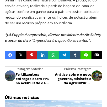
prima, mas como alternativa competitiva. A produção do
carvão ativado, realizada a partir do bagaço de cana-de-
açúcar, confere um ganho para o país em sustentabilidade,
reduzindo significativamente os índices de poluição, além
de ser um recurso próprio em abundância.
*J.A.Puppio é empresário, diretor-presidente da Air Safety
e autor do livro “Impossível é o que não se tentou”.
Postagem Anterior
Próxima Postagem
Fertilizantes:
Análise sobre o novo
entregas caem 11%
governo, Ministério
no acumulado de
da Agricultura e
janeiro a outubro
perspectivas para o
setor
sucroenergético.
Últimas notícias