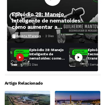
Episódio 28: Manejo
inteligente de nematoides:
como aumentar a
produtividade das soqueiras?
Revista RPanews
2 Dias ⁮
Episódio 28: Manejo
Episódio 
inteligente de
tecnologi
nematoides: como
transfor
aumentar a
fábricas 
2 Dias ⁮
1 Semana ⁮
produtividade das
soqueiras?
Artigo Relacionado