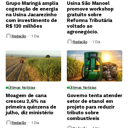
Grupo Maringá amplia
Usina São Manoel
cogeração de energia
promove workshop
na Usina Jacarezinho
gratuito sobre
com investimento de
Reforma Tributária
R$ 120 milhões
voltado ao
agronegócio.
Redação
1 Dia ⁮
Redação
1 Dia ⁮
Últimas Notícias
Últimas Notícias
Moagem de cana
Governo tenta atender
cresceu 2,6% na
setor de etanol em
primeira quinzena de
projeto para reduzir
julho, diz ministério
tributo sobre
combustíveis
Redação
1 Dia ⁮