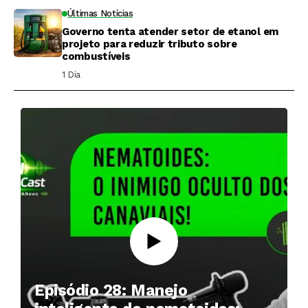
Últimas Notícias
Governo tenta atender setor de etanol em
projeto para reduzir tributo sobre
combustíveis
1 Dia ⁮
Episódio 28: Manejo