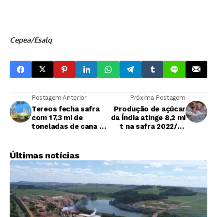
Cepea/Esalq
Postagem Anterior
Próxima Postagem
Tereos fecha safra
Produção de açúcar
com 17,3 mi de
da Índia atinge 8,2 mi
toneladas de cana e
t na safra 2022/23
leva até etanol
até dezembro, diz
brasileiro à Europa
Isma
Últimas notícias