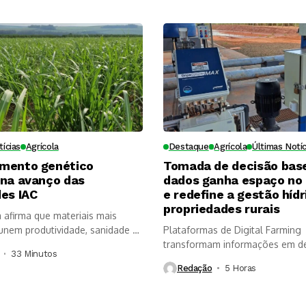
tícias
Agrícola
Destaque
Agrícola
Últimas Notíc
mento genético
Tomada de decisão bas
ona avanço das
dados ganha espaço no
es IAC
e redefine a gestão hídr
propriedades rurais
a afirma que materiais mais
nem produtividade, sanidade e
Plataformas de Digital Farming
, mas...
transformam informações em d
33 Minutos ⁮
mais rápidas, aumentam a...
Redação
5 Horas ⁮