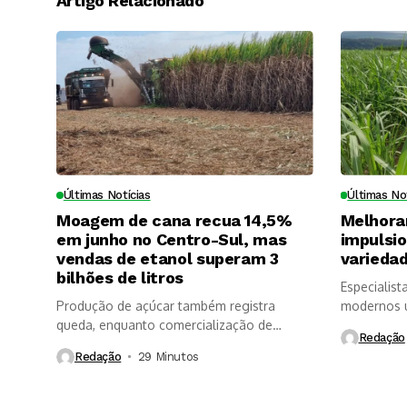
Artigo Relacionado
Últimas Notícias
Últimas No
Moagem de cana recua 14,5%
Melhora
em junho no Centro-Sul, mas
impulsi
vendas de etanol superam 3
variedad
bilhões de litros
Especialist
Produção de açúcar também registra
modernos u
queda, enquanto comercialização de
longevidade
Redação
etanol é impulsionada...
Redação
29 Minutos ⁮