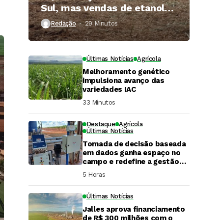
Sul, mas vendas de etanol
superam 3 bilhões de litros
Redação
29 Minutos ⁮
Últimas Notícias
Agrícola
Melhoramento genético
impulsiona avanço das
variedades IAC
33 Minutos ⁮
Destaque
Agrícola
Últimas Notícias
Tomada de decisão baseada
em dados ganha espaço no
campo e redefine a gestão
hídrica das propriedades
5 Horas ⁮
rurais
Últimas Notícias
Jalles aprova financiamento
DaCana Cast
de R$ 300 milhões com o