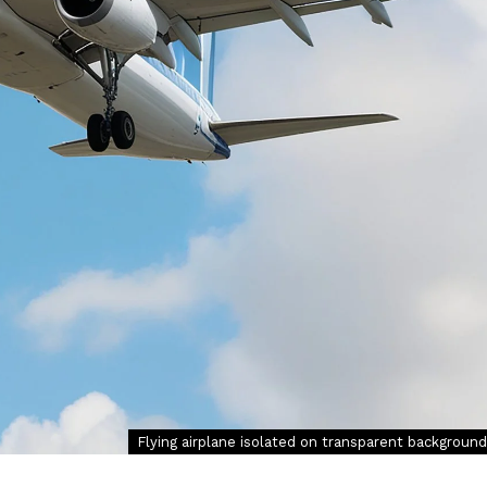
Flying airplane isolated on transparent background