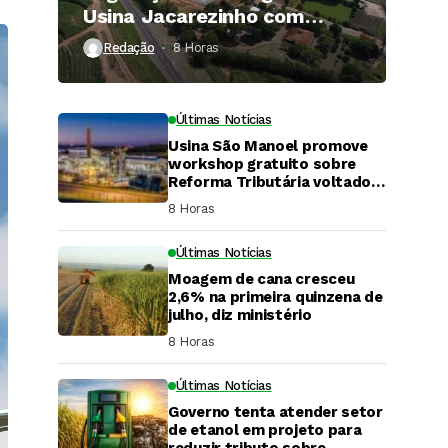
Usina Jacarezinho com
investimento de R$ 120
Redação
8 Horas ⁮
milhões
Últimas Notícias
Usina São Manoel promove
workshop gratuito sobre
Reforma Tributária voltado
ao agronegócio.
8 Horas ⁮
Últimas Notícias
Moagem de cana cresceu
2,6% na primeira quinzena de
julho, diz ministério
8 Horas ⁮
Últimas Notícias
Governo tenta atender setor
DaCana Cast
de etanol em projeto para
reduzir tributo sobre