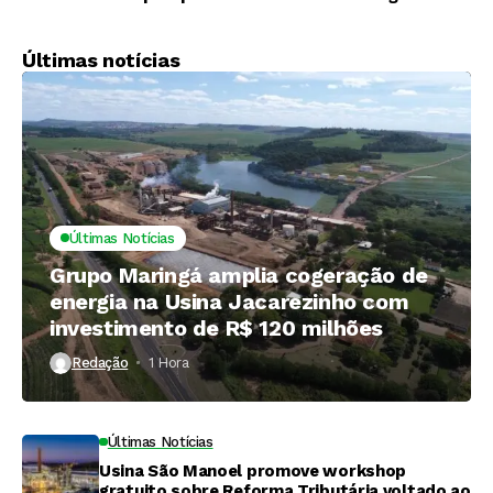
de maior área
R$ 293,1 bilhões
cultivada na UE
Últimas notícias
Últimas Notícias
Grupo Maringá amplia cogeração de
energia na Usina Jacarezinho com
investimento de R$ 120 milhões
Redação
1 Hora ⁮
Últimas Notícias
Usina São Manoel promove workshop
gratuito sobre Reforma Tributária voltado ao