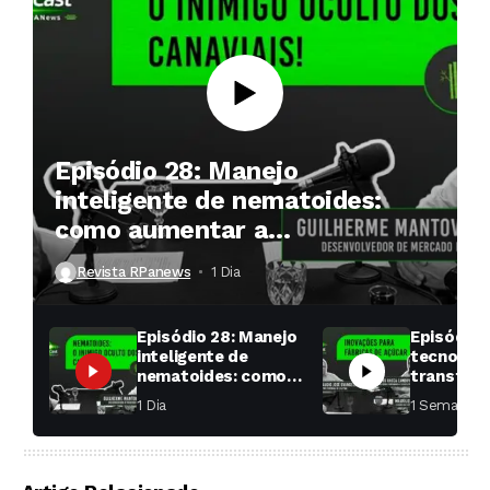
Episódio 28: Manejo
inteligente de nematoides:
como aumentar a
produtividade das soqueiras?
Revista RPanews
1 Dia ⁮
Episódio 28: Manejo
Episódio 
inteligente de
tecnologi
nematoides: como
transfor
aumentar a
fábricas 
1 Dia ⁮
1 Semana ⁮
produtividade das
soqueiras?