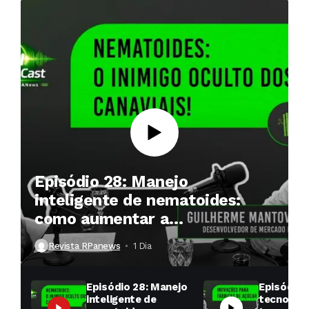
Episódio 28: Manejo
inteligente de nematoides:
como aumentar a
produtividade das soqueiras?
Revista RPanews
1 Dia ⁮
Episódio 28: Manejo
Episódio 
inteligente de
tecnologi