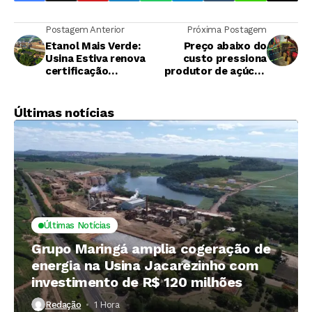
Postagem Anterior
Próxima Postagem
Etanol Mais Verde:
Preço abaixo do
Usina Estiva renova
custo pressiona
certificação
produtor de açúcar,
agroambiental
mas Brasil é país
mais competitivo
Últimas notícias
Últimas Notícias
Grupo Maringá amplia cogeração de
energia na Usina Jacarezinho com
investimento de R$ 120 milhões
Redação
1 Hora ⁮