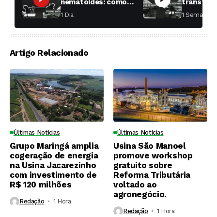
nematoides: como
transfor
aumentar a
fábricas 
1 Dia ⁮
1 Semana ⁮
produtividade das
soqueiras?
Artigo Relacionado
Últimas Notícias
Últimas Notícias
Grupo Maringá amplia
Usina São Manoel
cogeração de energia
promove workshop
na Usina Jacarezinho
gratuito sobre
com investimento de
Reforma Tributária
R$ 120 milhões
voltado ao
agronegócio.
Redação
1 Hora ⁮
Redação
1 Hora ⁮