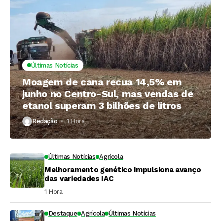
Últimas Notícias
Moagem de cana recua 14,5% em
junho no Centro-Sul, mas vendas de
etanol superam 3 bilhões de litros
Redação
1 Hora ⁮
Últimas Notícias
Agrícola
Melhoramento genético impulsiona avanço
das variedades IAC
1 Hora ⁮
Destaque
Agrícola
Últimas Notícias