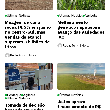
Últimas Notícias
Últimas Notícias
Agrícola
Moagem de cana
Melhoramento
recua 14,5% em junho
genético impulsiona
no Centro-Sul, mas
avanço das variedades
vendas de etanol
IAC
superam 3 bilhões de
Redação
1 Hora ⁮
litros
Redação
1 Hora ⁮
Destaque
Agrícola
Últimas Notícias
Últimas Notícias
Jalles aprova
Tomada de decisão
financiamento de R$
baseada em dados