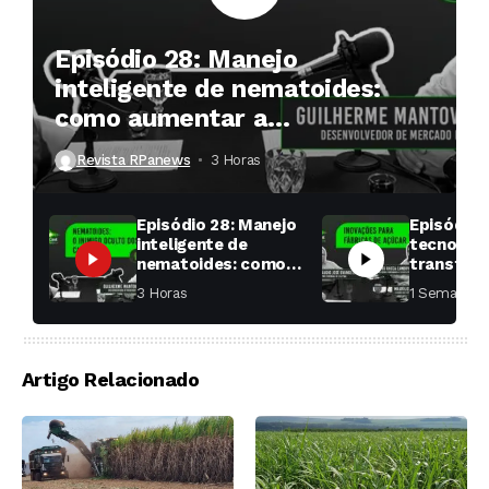
Episódio 28: Manejo
inteligente de nematoides:
como aumentar a
produtividade das soqueiras?
Revista RPanews
3 Horas ⁮
Episódio 28: Manejo
Episódio 
inteligente de
tecnologi
nematoides: como
transfor
aumentar a
fábricas 
3 Horas ⁮
1 Semana ⁮
produtividade das
soqueiras?
Artigo Relacionado