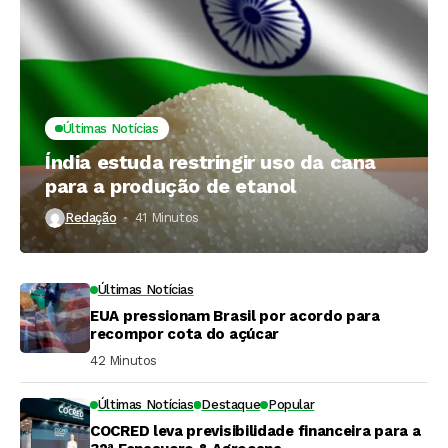
Últimas Notícias
Índia estuda restringir uso da cana
para a produção de etanol
Redação
41 Minutos ⁮
Últimas Notícias
EUA pressionam Brasil por acordo para
recompor cota do açúcar
42 Minutos ⁮
Últimas Notícias
Destaque
Popular
COCRED leva previsibilidade financeira para a