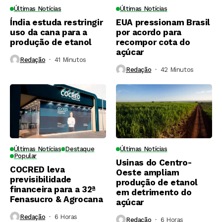
Últimas Notícias
Últimas Notícias
Índia estuda restringir
EUA pressionam Brasil
uso da cana para a
por acordo para
produção de etanol
recompor cota do
açúcar
Redação
41 Minutos ⁮
Redação
42 Minutos ⁮
Últimas Notícias
Destaque
Últimas Notícias
Popular
Usinas do Centro-
COCRED leva
Oeste ampliam
previsibilidade
produção de etanol
financeira para a 32ª
em detrimento do
Fenasucro & Agrocana
açúcar
Redação
6 Horas ⁮
Redação
6 Horas ⁮