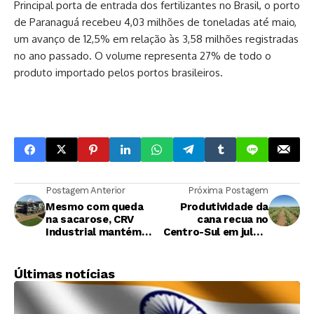
Principal porta de entrada dos fertilizantes no Brasil, o porto
de Paranaguá recebeu 4,03 milhões de toneladas até maio,
um avanço de 12,5% em relação às 3,58 milhões registradas
no ano passado. O volume representa 27% de todo o
produto importado pelos portos brasileiros.
Postagem Anterior
Próxima Postagem
Mesmo com queda
Produtividade da
na sacarose, CRV
cana recua no
Industrial mantém
Centro-Sul em julho,
crescimento na
aponta CTC
produção de açúcar
com inovação e
Últimas notícias
eficiência