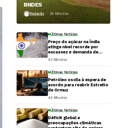
BNDES
Redação
39 Minutos ⁮
Últimas Notícias
Preço do açúcar na Índia
atinge nível recorde por
escassez e demanda de
festivais
43 Minutos ⁮
Últimas Notícias
Petróleo oscila à espera de
acordo para reabrir Estreito
de Ormuz
44 Minutos ⁮
Últimas Notícias
DaCana Cast
Déficit global e
Fenasucro 2026
preocupações climáticas
sustentam alta do açúcar