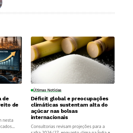
Últimas Notícias
a de
Déficit global e preocupações
reito de
climáticas sustentam alta do
açúcar nas bolsas
internacionais
m nesta
rcados
Consultorias revisam projeções para a
safra 2026/27, enquanto clima na Índia e...