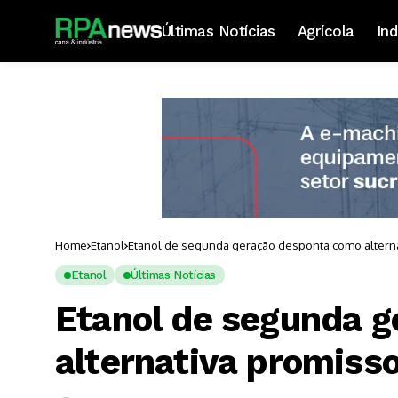
Últimas Notícias
Agrícola
Ind
Home
Etanol
Etanol de segunda geração desponta como alterna
Etanol
Últimas Notícias
Etanol de segunda 
alternativa promiss