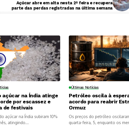
Açúcar abre em alta nesta 2ª feira e recupera
parte das perdas registradas na última semana
tícias
Últimas Notícias
 açúcar na Índia atinge
Petróleo oscila à esper
corde por escassez e
acordo para reabrir Est
 de festivais
Ormuz
do açúcar na Índia subiram 10%
Os preços do petróleo oscilara
ês, atingindo...
quarta-feira, 5, enquanto os me
aguardam...