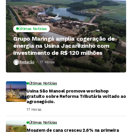
Últimas Notícias
Grupo Maringá amplia cogeração de
energia na Usina Jacarezinho com
investimento de R$ 120 milhões
Redação
17 Horas ⁮
Últimas Notícias
Usina São Manoel promove workshop
gratuito sobre Reforma Tributária voltado ao
agronegócio.
17 Horas ⁮
Últimas Notícias
Moagem de cana cresceu 2,6% na primeira