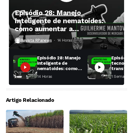
Episódio 28: Manejo
inteligente de nematoides:
como aumentar a
produtividade das soqueiras?
Revista RPanews
14 Horas ⁮
Episódio 28: Manejo
Episódio 
inteligente de
tecnologi
nematoides: como
transfor
aumentar a
fábricas 
14 Horas ⁮
1 Semana ⁮
produtividade das
soqueiras?
Artigo Relacionado