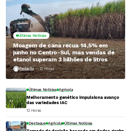
Últimas Notícias
Moagem de cana recua 14,5% em
junho no Centro-Sul, mas vendas de
etanol superam 3 bilhões de litros
Redação
12 Horas ⁮
Últimas Notícias
Agrícola
Melhoramento genético impulsiona avanço
das variedades IAC
12 Horas ⁮
Destaque
Agrícola
Últimas Notícias
Tomada de decisão baseada em dados ganha