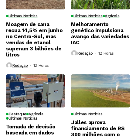
Últimas Notícias
Últimas Notícias
Agrícola
Moagem de cana
Melhoramento
recua 14,5% em junho
genético impulsiona
no Centro-Sul, mas
avanço das variedades
vendas de etanol
IAC
superam 3 bilhões de
Redação
12 Horas ⁮
litros
Redação
12 Horas ⁮
Destaque
Agrícola
Últimas Notícias
Últimas Notícias
Jalles aprova
Tomada de decisão
financiamento de R$
baseada em dados
300 milhões com o