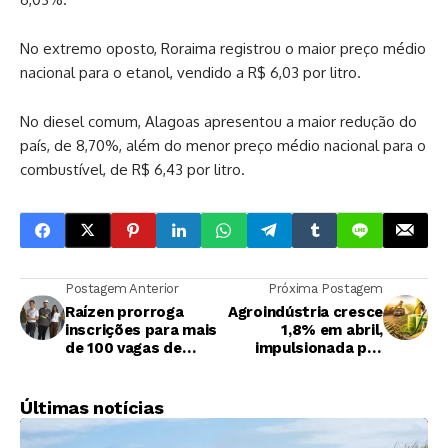
No extremo oposto, Roraima registrou o maior preço médio
nacional para o etanol, vendido a R$ 6,03 por litro.
No diesel comum, Alagoas apresentou a maior redução do
país, de 8,70%, além do menor preço médio nacional para o
combustível, de R$ 6,43 por litro.
Postagem Anterior
Próxima Postagem
Raízen prorroga
Agroindústria cresce
inscrições para mais
1,8% em abril,
de 100 vagas de
impulsionada por
estágio até o
alimentos e
próximo domingo,
biocombustíveis
28/6
Últimas notícias