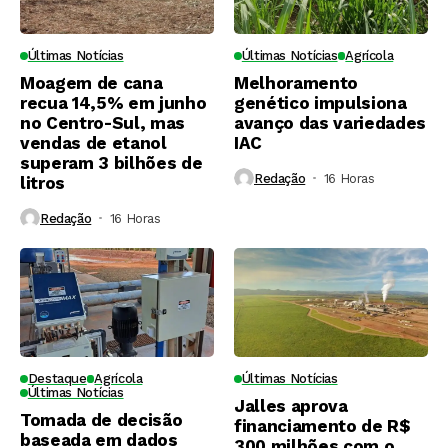
Últimas Notícias
Últimas Notícias
Agrícola
Moagem de cana
Melhoramento
recua 14,5% em junho
genético impulsiona
no Centro-Sul, mas
avanço das variedades
vendas de etanol
IAC
superam 3 bilhões de
Redação
16 Horas ⁮
litros
Redação
16 Horas ⁮
Destaque
Agrícola
Últimas Notícias
Últimas Notícias
Jalles aprova
Tomada de decisão
financiamento de R$
baseada em dados
300 milhões com o