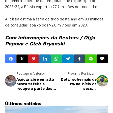
Na primeira metade da temporada de exportação de
2023/24, a Rússia exportou 27,7 milhões de toneladas.
A Rússia estima a safra de trigo deste ano em 83 milhões
de toneladas, abaixo dos 92,8 milhões em 2023.
Com informações da Reuters / Olga
Popova e Gleb Bryanski
Postagem Anterior
Próxima Postagem
Açúcar abre em alta
Dólar sobe mais de
nesta 2ª feira e
1% no início da
recupera parte das
sessão
perdas registradas
acompanhando
na última semana
exterior
Últimas notícias