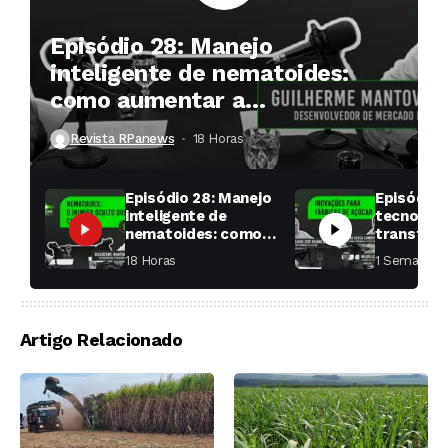
Episódio 28: Manejo
inteligente de nematoides:
como aumentar a
produtividade das soqueiras?
Revista RPanews
18 Horas ⁮
Episódio 28: Manejo
Episódio 
inteligente de
tecnologi
nematoides: como
transfor
aumentar a
fábricas 
18 Horas ⁮
1 Semana ⁮
produtividade das
soqueiras?
Artigo Relacionado