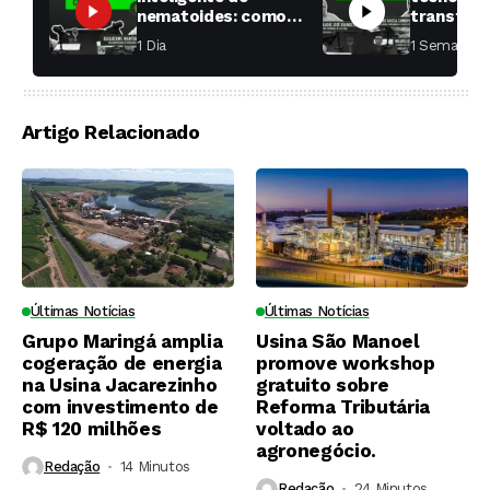
nematoides: como
transfor
aumentar a
fábricas 
1 Dia ⁮
1 Semana ⁮
produtividade das
soqueiras?
Artigo Relacionado
Últimas Notícias
Últimas Notícias
Grupo Maringá amplia
Usina São Manoel
cogeração de energia
promove workshop
na Usina Jacarezinho
gratuito sobre
com investimento de
Reforma Tributária
R$ 120 milhões
voltado ao
agronegócio.
Redação
14 Minutos ⁮
Redação
24 Minutos ⁮