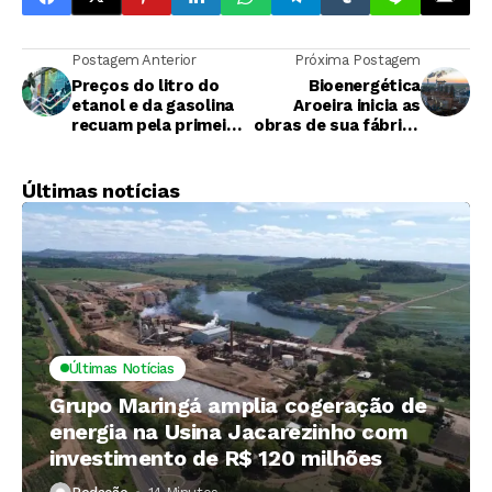
Postagem Anterior
Próxima Postagem
Preços do litro do
Bioenergética
etanol e da gasolina
Aroeira inicia as
recuam pela primeira
obras de sua fábrica
vez em 2023
de biofertilizantes
Últimas notícias
Últimas Notícias
Grupo Maringá amplia cogeração de
energia na Usina Jacarezinho com
investimento de R$ 120 milhões