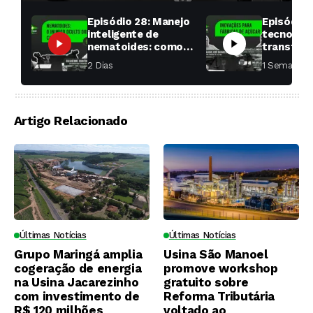
Episódio 28: Manejo
Episódio 
inteligente de
tecnologi
nematoides: como
transfor
aumentar a
fábricas 
2 Dias ⁮
1 Semana ⁮
produtividade das
soqueiras?
Artigo Relacionado
Últimas Notícias
Últimas Notícias
Grupo Maringá amplia
Usina São Manoel
cogeração de energia
promove workshop
na Usina Jacarezinho
gratuito sobre
com investimento de
Reforma Tributária
R$ 120 milhões
voltado ao