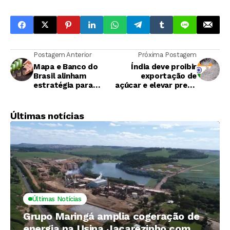
Postagem Anterior
Próxima Postagem
Mapa e Banco do
Índia deve proibir
Brasil alinham
exportação de
estratégia para
açúcar e elevar preço
investimento em
da commodity no
recursos verdes
mercado mundial
Últimas notícias
Últimas Notícias
Grupo Maringá amplia cogeração de
energia na Usina Jacarezinho com