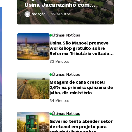
Usina Jacarezinho com
investimento de R$ 120
Redação
22 Minutos ⁮
milhões
Últimas Notícias
Usina São Manoel promove
workshop gratuito sobre
Reforma Tributária voltado
ao agronegócio.
33 Minutos ⁮
Últimas Notícias
Moagem de cana cresceu
2,6% na primeira quinzena de
julho, diz ministério
34 Minutos ⁮
Últimas Notícias
Governo tenta atender setor
DaCana Cast
de etanol em projeto para
reduzir tributo sobre