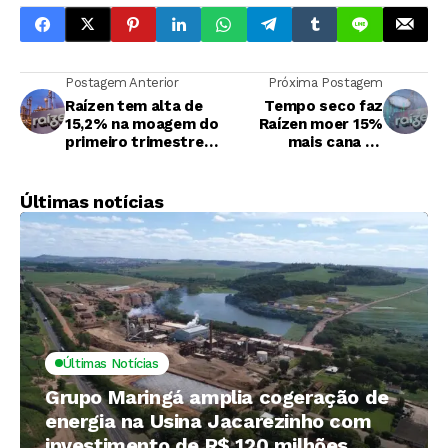
Postagem Anterior
Próxima Postagem
Raízen tem alta de
Tempo seco faz
15,2% na moagem do
Raízen moer 15%
primeiro trimestre
mais cana no
da safra 2024/25
primeiro trimestre
da safra
Últimas notícias
Últimas Notícias
Grupo Maringá amplia cogeração de
energia na Usina Jacarezinho com
investimento de R$ 120 milhões