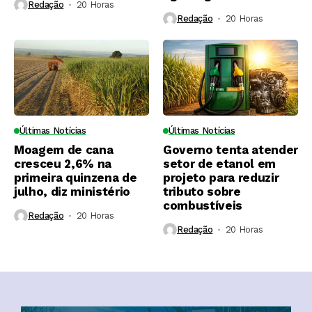
Redação
20 Horas ⁮
Redação
20 Horas ⁮
Últimas Notícias
Últimas Notícias
Moagem de cana
Governo tenta atender
cresceu 2,6% na
setor de etanol em
primeira quinzena de
projeto para reduzir
julho, diz ministério
tributo sobre
combustíveis
Redação
20 Horas ⁮
Redação
20 Horas ⁮