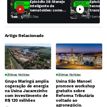
Episódio 28: Manejo
Episódio 
inteligente de
tecnologi
nematoides: como
transfor
aumentar a
fábricas 
2 Dias ⁮
1 Semana ⁮
produtividade das
soqueiras?
Artigo Relacionado
Últimas Notícias
Últimas Notícias
Grupo Maringá amplia
Usina São Manoel
cogeração de energia
promove workshop
na Usina Jacarezinho
gratuito sobre
com investimento de
Reforma Tributária
R$ 120 milhões
voltado ao
agronegócio.