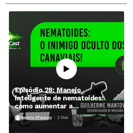
Episódio 28: Manejo
inteligente de nematoides:
como aumentar a
produtividade das soqueiras?
Revista RPanews
2 Dias ⁮