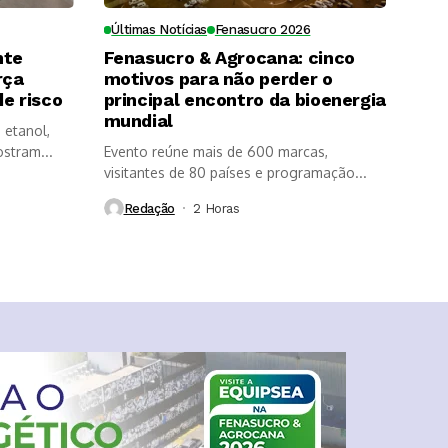
Últimas Notícias
Fenasucro 2026
nte
Fenasucro & Agrocana: cinco
rça
motivos para não perder o
e risco
principal encontro da bioenergia
mundial
 etanol,
ostram...
Evento reúne mais de 600 marcas,
visitantes de 80 países e programação...
Redação
2 Horas ⁮