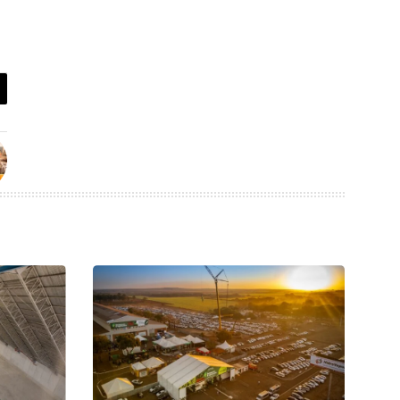
dade das
soqueira
s?