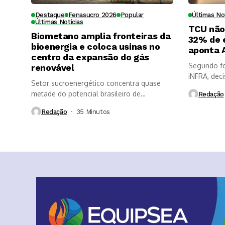
Destaque
Fenasucro 2026
Popular
Últimas No
Últimas Notícias
TCU não
Biometano amplia fronteiras da
32% de e
bioenergia e coloca usinas no
aponta 
centro da expansão do gás
Segundo fo
renovável
iNFRA, deci
Setor sucroenergético concentra quase
metade do potencial brasileiro de
Redação
produção de biogás...
Redação
35 Minutos ⁮