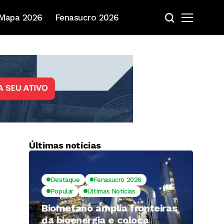
Mapa 2026
Fenasucro 2026
Últimas notícias
Destaque
Fenasucro 2026
Popular
Últimas Notícias
Biometano amplia fronteiras
da bioenergia e coloca