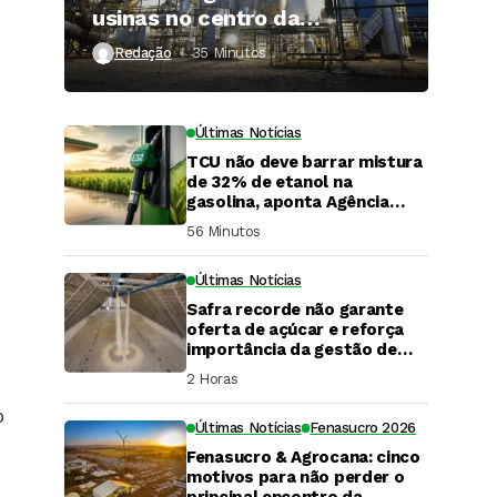
usinas no centro da
expansão do gás renovável
Redação
35 Minutos ⁮
Últimas Notícias
TCU não deve barrar mistura
de 32% de etanol na
gasolina, aponta Agência
iNFRA
56 Minutos ⁮
Últimas Notícias
Safra recorde não garante
oferta de açúcar e reforça
importância da gestão de
risco
2 Horas ⁮
o
Últimas Notícias
Fenasucro 2026
Fenasucro & Agrocana: cinco
DaCana Cast
motivos para não perder o
principal encontro da