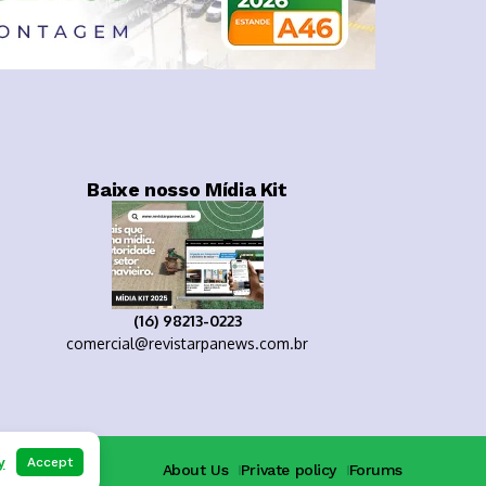
Baixe nosso Mídia Kit
(16) 98213-0223
comercial@revistarpanews.com.br
y
Accept
About Us
Private policy
Forums