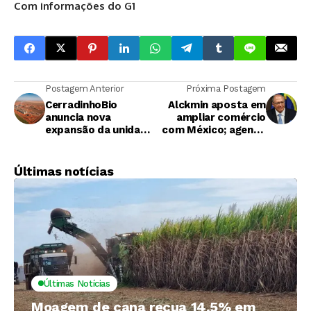
Com informações do G1
Postagem Anterior
Próxima Postagem
CerradinhoBio
Alckmin aposta em
anuncia nova
ampliar comércio
expansão da unidade
com México; agenda
de etanol de milho da
inclui
Neomille
biocombustíveis e
SAF
Últimas notícias
Últimas Notícias
Moagem de cana recua 14,5% em