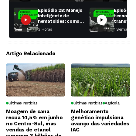
Episódio 28: Manejo
Episódio 
inteligente de
tecnologi
nematoides: como
transfor
aumentar a
fábricas 
3 Horas ⁮
1 Semana ⁮
produtividade das
soqueiras?
Artigo Relacionado
Últimas Notícias
Últimas Notícias
Agrícola
Moagem de cana
Melhoramento
recua 14,5% em junho
genético impulsiona
no Centro-Sul, mas
avanço das variedades
vendas de etanol
IAC
superam 3 bilhões de