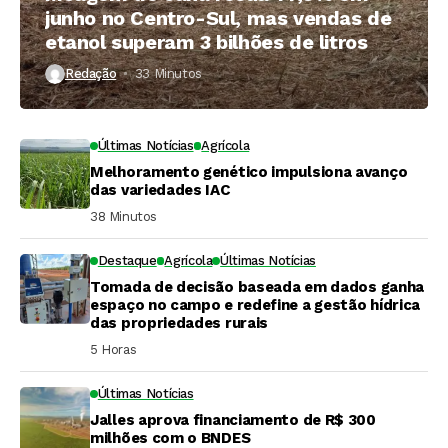
junho no Centro-Sul, mas vendas de
etanol superam 3 bilhões de litros
Redação
33 Minutos ⁮
Últimas Notícias
Agrícola
Melhoramento genético impulsiona avanço
das variedades IAC
38 Minutos ⁮
Destaque
Agrícola
Últimas Notícias
Tomada de decisão baseada em dados ganha
espaço no campo e redefine a gestão hídrica
das propriedades rurais
5 Horas ⁮
Últimas Notícias
Jalles aprova financiamento de R$ 300
milhões com o BNDES