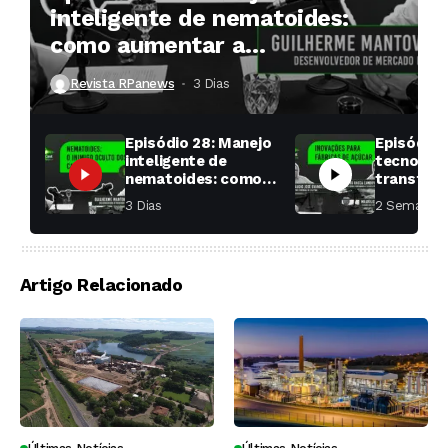
inteligente de nematoides:
como aumentar a
produtividade das soqueiras?
Revista RPanews
3 Dias ⁮
Episódio 28: Manejo
Episódio 
inteligente de
tecnologi
nematoides: como
transfor
aumentar a
fábricas 
3 Dias ⁮
2 Semanas ⁮
produtividade das
soqueiras?
Artigo Relacionado