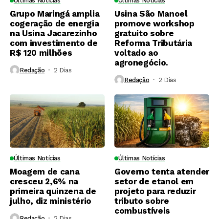
Últimas Notícias
Últimas Notícias
Grupo Maringá amplia
Usina São Manoel
cogeração de energia
promove workshop
na Usina Jacarezinho
gratuito sobre
com investimento de
Reforma Tributária
R$ 120 milhões
voltado ao
agronegócio.
Redação
2 Dias ⁮
Redação
2 Dias ⁮
Últimas Notícias
Últimas Notícias
Moagem de cana
Governo tenta atender
cresceu 2,6% na
setor de etanol em
primeira quinzena de
projeto para reduzir
julho, diz ministério
tributo sobre
combustíveis
Redação
2 Dias ⁮