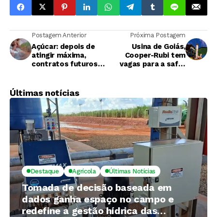
Postagem Anterior
Próxima Postagem
Açúcar: depois de
Usina de Goiás,
atingir máxima,
Cooper-Rubi tem
contratos futuros
vagas para a safra
caem
2023
Últimas notícias
Destaque
Agrícola
Últimas Notícias
Tomada de decisão baseada em
dados ganha espaço no campo e
redefine a gestão hídrica das