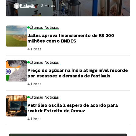
propriedades rurais
Redação
3 Horas ⁮
Últimas Notícias
Jalles aprova financiamento de R$ 300
milhões com o BNDES
4 Horas ⁮
Últimas Notícias
Preço do açúcar na Índia atinge nível recorde
por escassez e demanda de festivais
4 Horas ⁮
Últimas Notícias
Petróleo oscila à espera de acordo para
reabrir Estreito de Ormuz
4 Horas ⁮