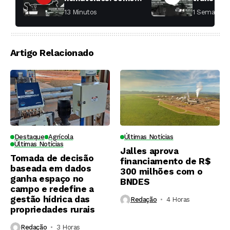
aumentar a
fábricas 
13 Minutos ⁮
1 Semana ⁮
produtividade das
soqueiras?
Artigo Relacionado
Destaque
Agrícola
Últimas Notícias
Últimas Notícias
Jalles aprova
Tomada de decisão
financiamento de R$
baseada em dados
300 milhões com o
ganha espaço no
BNDES
campo e redefine a
gestão hídrica das
Redação
4 Horas ⁮
propriedades rurais
Redação
3 Horas ⁮