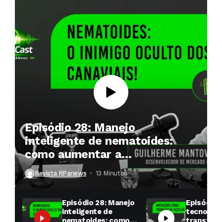
Episódio 28: Manejo
inteligente de nematoides:
como aumentar a
produtividade das soqueiras?
Revista RPanews
13 Minutos ⁮
Episódio 28: Manejo
Episódio 
inteligente de
tecnologi
nematoides: como
transfor