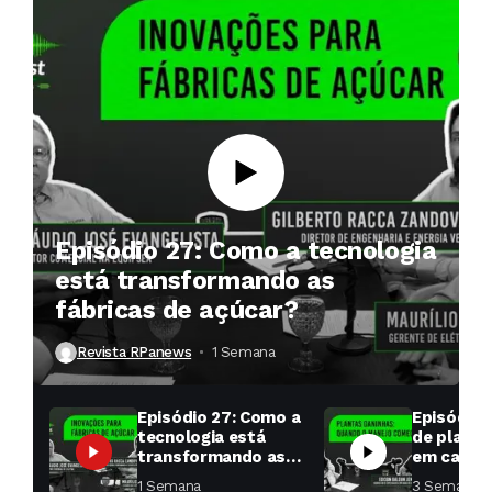
Episódio 27: Como a tecnologia
está transformando as
fábricas de açúcar?
Revista RPanews
1 Semana ⁮
Episódio 27: Como a
Episódio 
tecnologia está
de planta
transformando as
em cana: 
fábricas de açúcar?
começar 
1 Semana ⁮
3 Semanas ⁮