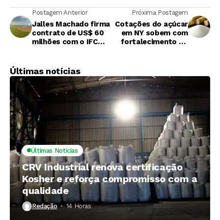
Postagem Anterior
Próxima Postagem
Jalles Machado firma
Cotações do açúcar
contrato de US$ 60
em NY sobem com
milhões com o IFC
fortalecimento do
para financiamento
real brasileiro,
de longo prazo
apesar de oferta
global elevada
Últimas notícias
Últimas Notícias
CRV Industrial renova certificação
Kosher e reforça compromisso com a
qualidade
Redação
14 Horas ⁮