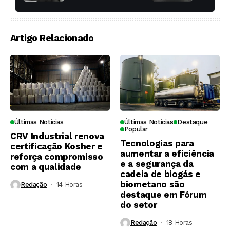
toda a di
Artigo Relacionado
Últimas Notícias
Últimas Notícias
Destaque
Popular
CRV Industrial renova
Tecnologias para
certificação Kosher e
aumentar a eficiência
reforça compromisso
e a segurança da
com a qualidade
cadeia de biogás e
biometano são
Redação
14 Horas ⁮
destaque em Fórum
do setor
Redação
18 Horas ⁮