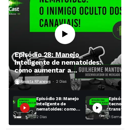
Episódio 28: Manejo
inteligente de nematoides:
como aumentar a
produtividade das soqueiras?
Revista RPanews
2 Dias ⁮
Episódio 28: Manejo
Episódio 
inteligente de
tecnologi
nematoides: como
transfor
aumentar a
fábricas 
2 Dias ⁮
1 Semana ⁮
produtividade das
soqueiras?