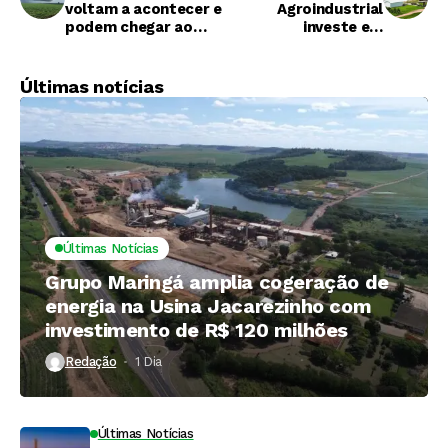
voltam a acontecer e
Agroindustrial
podem chegar ao
investe em
Centro-Sul do País
recuperação de seus
canaviais
Últimas notícias
Últimas Notícias
Grupo Maringá amplia cogeração de
energia na Usina Jacarezinho com
investimento de R$ 120 milhões
Redação
1 Dia ⁮
Últimas Notícias