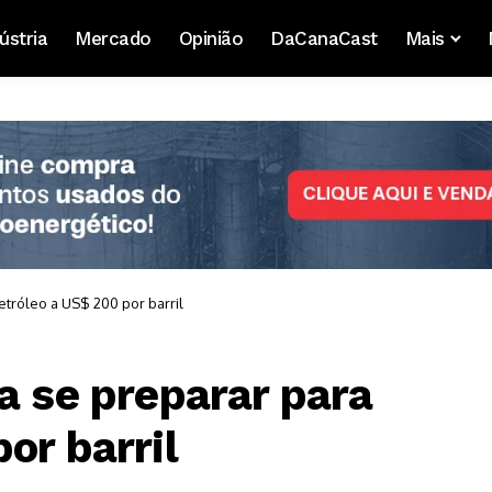
ústria
Mercado
Opinião
DaCanaCast
Mais
etróleo a US$ 200 por barril
a se preparar para
or barril