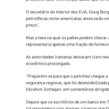
O secretário do Interior dos EUA, Doug Bur
petrolíferas norte-americanas anunciarão e
preço”.
Mas a taxa na qual os países podem liberar a
representaria apenas uma fração do forneci
As autoridades iranianas deixaram claro ne
econômico prolongado.
“Preparem-se para que o petróleo chegue a 
segurança regional, que foi desestabilizada 
Ebrahim Zolfaqari, em comentários dirigid
Depois que os escritórios de um banco em Te
Irã responderia com ataques a bancos que f