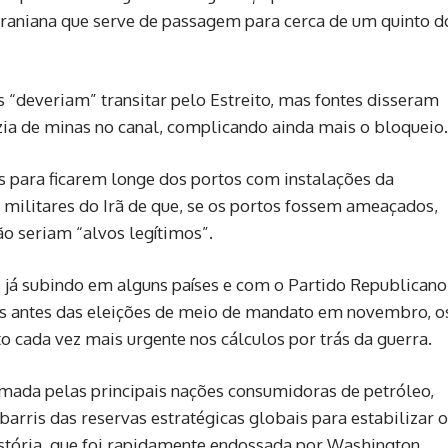
iraniana que serve de passagem para cerca de um quinto d
s “deveriam” transitar pelo Estreito, mas fontes disseram
zia de minas no canal, complicando ainda mais o bloqueio.
s para ficarem longe dos portos com instalações da
 militares do Irã de que, se os portos fossem ameaçados,
o seriam “alvos legítimos”.
‌já subindo em alguns países e com o Partido Republicano
s antes das eleições de meio de mandato em novembro, o
 cada vez mais urgente nos cálculos por trás da guerra.
ormada pelas principais nações consumidoras de petróleo,
rris das reservas estratégicas globais para estabilizar 
istória, que foi rapidamente endossada por Washington.