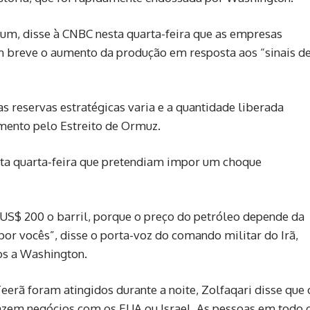
gum, disse à CNBC nesta quarta-feira que as empresas
m breve o aumento da produção em resposta aos “sinais d
s reservas estratégicas varia e a ‌quantidade liberada
mento pelo Estreito de Ormuz.
sta quarta-feira que pretendiam impor um choque
US$ 200 o barril, porque o preço do petróleo depende da
por vocês”, disse o porta-voz do comando militar do Irã,
os a Washington.
erã foram atingidos durante a ‌noite, Zolfaqari disse que 
azem negócios ‌com os EUA ou Israel. As pessoas em todo 