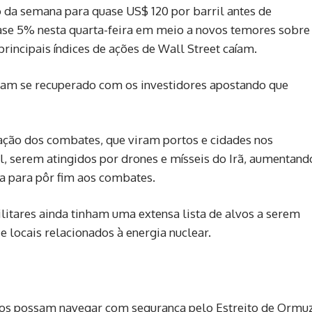
o da semana para quase US$ 120 por barril antes de
ase 5% nesta quarta-feira em meio a novos temores sobre
rincipais índices de ‌ações de Wall Street caíam.
iam se recuperado com os investidores apostando que
ação dos combates, que viram portos e cidades nos
, serem atingidos por drones e mísseis do Irã, aumentand
pa para pôr fim aos combates.
ilitares ainda tinham uma extensa lista de alvos a serem
 e locais relacionados à energia nuclear.
vios possam navegar com segurança pelo Estreito de Ormuz