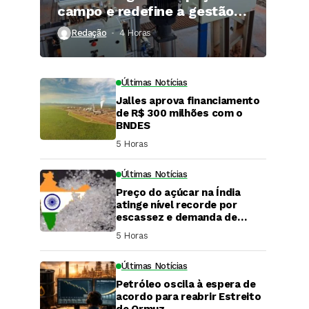
campo e redefine a gestão
hídrica das propriedades
Redação
4 Horas ⁮
rurais
Últimas Notícias
Jalles aprova financiamento
de R$ 300 milhões com o
BNDES
5 Horas ⁮
Últimas Notícias
Preço do açúcar na Índia
atinge nível recorde por
escassez e demanda de
festivais
5 Horas ⁮
Últimas Notícias
Petróleo oscila à espera de
DaCana Cast
acordo para reabrir Estreito
de Ormuz