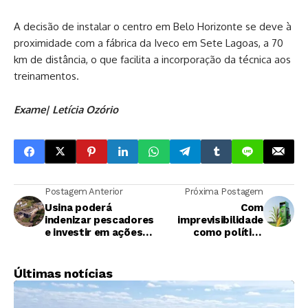
A decisão de instalar o centro em Belo Horizonte se deve à
proximidade com a fábrica da Iveco em Sete Lagoas, a 70
km de distância, o que facilita a incorporação da técnica aos
treinamentos.
Exame| Letícia Ozório
Postagem Anterior
Próxima Postagem
Usina poderá
Com
indenizar pescadores
imprevisibilidade
e investir em ações
como política
ambientais após
comercial, etanol é
desastre no Rio
refém da volatilidade
Piracicaba
Últimas notícias