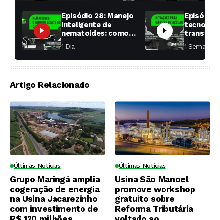
Episódio 28: Manejo
Episódio 
inteligente de
tecnologi
nematoides: como
transfor
aumentar a
fábricas 
1 Dia ⁮
1 Semana ⁮
produtividade das
soqueiras?
Artigo Relacionado
Últimas Notícias
Últimas Notícias
Grupo Maringá amplia
Usina São Manoel
cogeração de energia
promove workshop
na Usina Jacarezinho
gratuito sobre
com investimento de
Reforma Tributária
R$ 120 milhões
voltado ao