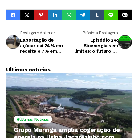
Postagem Anterior
Próxima Postagem
Exportação de
Episódio 24:
açúcar cai 24% em
Bioenergia sem
receita e 7% em
limites: o futuro da
volume em junho
cana além do açúcar
e do etanol
Últimas notícias
Últimas Notícias
Grupo Maringá amplia cogeração de
energia na Usina Jacarezinho com