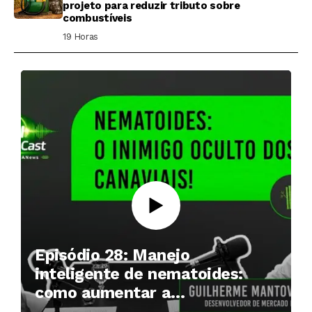
projeto para reduzir tributo sobre
combustíveis
19 Horas ⁮
Episódio 28: Manejo
inteligente de nematoides:
como aumentar a
produtividade das soqueiras?