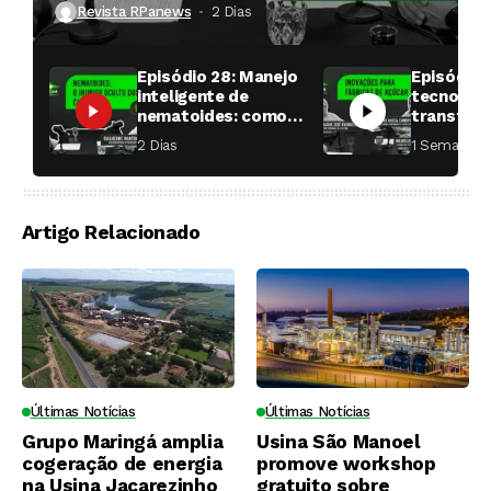
Revista RPanews
2 Dias ⁮
Episódio 28: Manejo
Episódio 
inteligente de
tecnologi
nematoides: como
transfor
aumentar a
fábricas 
2 Dias ⁮
1 Semana ⁮
produtividade das
soqueiras?
Artigo Relacionado
Últimas Notícias
Últimas Notícias
Grupo Maringá amplia
Usina São Manoel
cogeração de energia
promove workshop
na Usina Jacarezinho
gratuito sobre