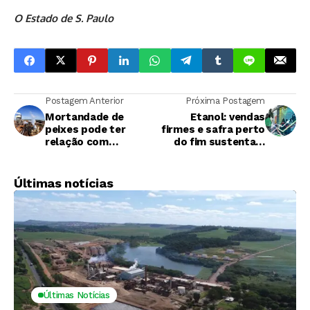
O Estado de S. Paulo
Postagem Anterior
Próxima Postagem
Mortandade de
Etanol: vendas
peixes pode ter
firmes e safra perto
relação com
do fim sustentam
rompimento de
preços
tubulação em usina
da Cofco
Últimas notícias
Últimas Notícias