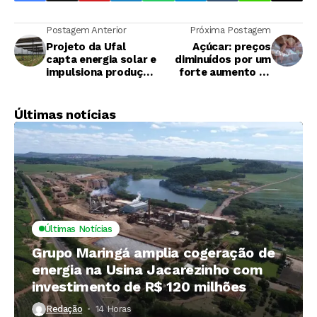
Postagem Anterior
Próxima Postagem
Projeto da Ufal
Açúcar: preços
capta energia solar e
diminuídos por um
impulsiona produção
forte aumento na
da cana-de-açúcar
produção brasileira
Últimas notícias
Últimas Notícias
Grupo Maringá amplia cogeração de
energia na Usina Jacarezinho com
investimento de R$ 120 milhões
Redação
14 Horas ⁮