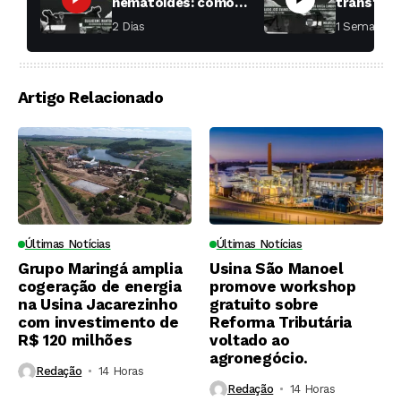
nematoides: como
transfor
aumentar a
fábricas 
2 Dias ⁮
1 Semana ⁮
produtividade das
soqueiras?
Artigo Relacionado
Últimas Notícias
Últimas Notícias
Grupo Maringá amplia
Usina São Manoel
cogeração de energia
promove workshop
na Usina Jacarezinho
gratuito sobre
com investimento de
Reforma Tributária
R$ 120 milhões
voltado ao
agronegócio.
Redação
14 Horas ⁮
Redação
14 Horas ⁮