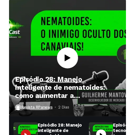
Episódio 28: Manejo
inteligente de nematoides:
como aumentar a
produtividade das soqueiras?
Revista RPanews
2 Dias ⁮
Episódio 28: Manejo
Episódio 
inteligente de
tecnologi