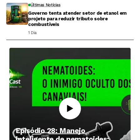
Últimas Notícias
Governo tenta atender setor de etanol em
projeto para reduzir tributo sobre
combustíveis
1 Dia ⁮
Episódio 28: Manejo
inteligente de nematoides: