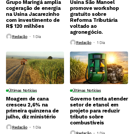
Grupo Maringá amplia
Usina São Manoel
cogeração de energia
promove workshop
na Usina Jacarezinho
gratuito sobre
com investimento de
Reforma Tributária
R$ 120 milhões
voltado ao
agronegócio.
Redação
1 Dia ⁮
Redação
1 Dia ⁮
Últimas Notícias
Últimas Notícias
Moagem de cana
Governo tenta atender
cresceu 2,6% na
setor de etanol em
primeira quinzena de
projeto para reduzir
julho, diz ministério
tributo sobre
combustíveis
Redação
1 Dia ⁮
Redação
1 Dia ⁮