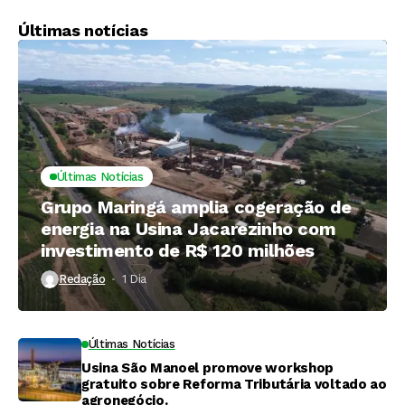
Latina
Últimas notícias
Últimas Notícias
Grupo Maringá amplia cogeração de
energia na Usina Jacarezinho com
investimento de R$ 120 milhões
Redação
1 Dia ⁮
Últimas Notícias
Usina São Manoel promove workshop
gratuito sobre Reforma Tributária voltado ao
agronegócio.