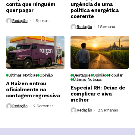
conta que ninguém
urgência de uma
quer pagar
política energética
coerente
Redação
1 Semana ⁮
Redação
1 Semana ⁮
Últimas Notícias
Opinião
Destaque
Opinião
Popular
Últimas Notícias
A Raízen entrou
Especial RH: Deixe de
oficialmente na
complicar e viva
contagem regressiva
melhor
Redação
2 Semanas ⁮
Redação
2 Semanas ⁮