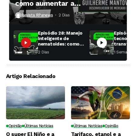
como aumentar a
produtividade das soqueiras?
Revista RPanews
2 Dias ⁮
Episódio 28: Manejo
Episódio 
inteligente de
tecnologi
nematoides: como
transfor
aumentar a
fábricas 
2 Dias ⁮
1 Semana ⁮
produtividade das
soqueiras?
Artigo Relacionado
Opinião
Últimas Notícias
Últimas Notícias
Opinião
O super El Niño e a
Tarifaço, etanol e a