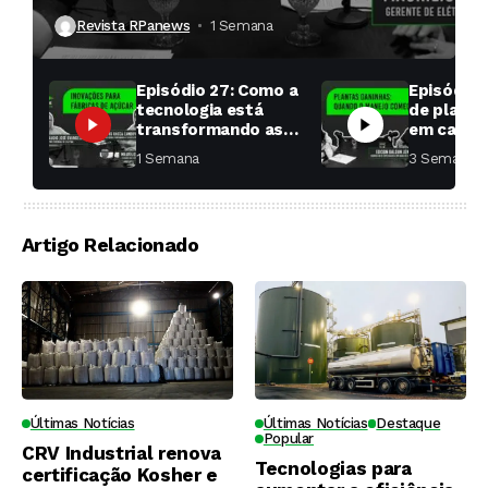
Revista RPanews
1 Semana ⁮
Episódio 27: Como a
Episódio 
tecnologia está
de planta
transformando as
em cana: 
fábricas de açúcar?
começar 
1 Semana ⁮
3 Semanas ⁮
toda a di
Artigo Relacionado
Últimas Notícias
Últimas Notícias
Destaque
Popular
CRV Industrial renova
Tecnologias para
certificação Kosher e