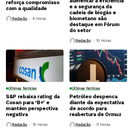
aumentar a eficiência
reforça compromisso
e a segurança da
com a qualidade
cadeia de biogás e
biometano são
Redação
6 Horas ⁮
destaque em Fórum
do setor
Redação
10 Horas ⁮
Últimas Notícias
Últimas Notícias
S&P rebaixa rating da
Petróleo despenca
Cosan para ‘B+’ e
diante da expectativa
mantém perspectiva
de acordo para
negativa
reabertura de Ormuz
Redação
10 Horas ⁮
Redação
11 Horas ⁮