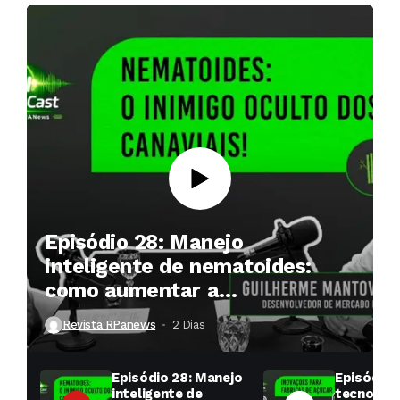
Episódio 28: Manejo
inteligente de nematoides:
como aumentar a
produtividade das soqueiras?
Revista RPanews
2 Dias ⁮
Episódio 28: Manejo
Episódio 
inteligente de
tecnologi