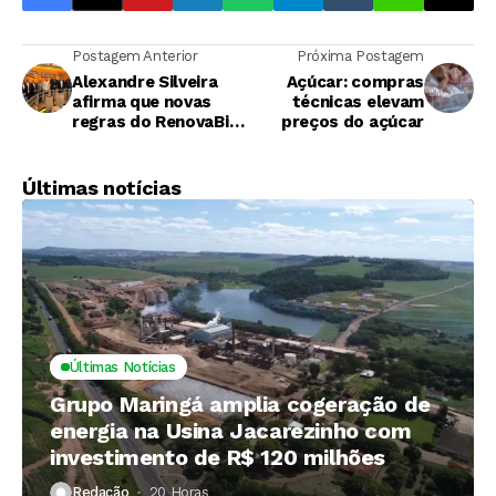
Postagem Anterior
Próxima Postagem
Alexandre Silveira
Açúcar: compras
afirma que novas
técnicas elevam
regras do RenovaBio
preços do açúcar
serão
regulamentadas
Últimas notícias
Últimas Notícias
Grupo Maringá amplia cogeração de
energia na Usina Jacarezinho com
investimento de R$ 120 milhões
Redação
20 Horas ⁮