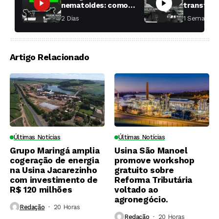
nematoides: como
transfor
aumentar a
fábricas 
2 Dias ⁮
1 Semana ⁮
produtividade das
soqueiras?
Artigo Relacionado
Últimas Notícias
Últimas Notícias
Grupo Maringá amplia
Usina São Manoel
cogeração de energia
promove workshop
na Usina Jacarezinho
gratuito sobre
com investimento de
Reforma Tributária
R$ 120 milhões
voltado ao
agronegócio.
Redação
20 Horas ⁮
Redação
20 Horas ⁮