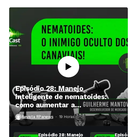
Episódio 28: Manejo
inteligente de nematoides:
como aumentar a
produtividade das soqueiras?
Revista RPanews
19 Horas ⁮
Episódio 28: Manejo
Episódio 