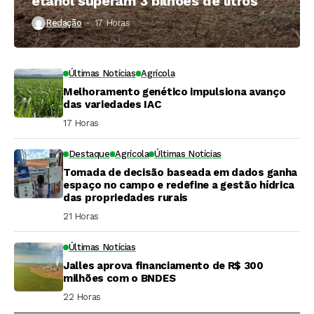
etanol superam 3 bilhões de litros
Redação
17 Horas ⁮
Últimas Notícias
Agrícola
Melhoramento genético impulsiona avanço
das variedades IAC
17 Horas ⁮
Destaque
Agrícola
Últimas Notícias
Tomada de decisão baseada em dados ganha
espaço no campo e redefine a gestão hídrica
das propriedades rurais
21 Horas ⁮
Últimas Notícias
Jalles aprova financiamento de R$ 300
milhões com o BNDES
22 Horas ⁮