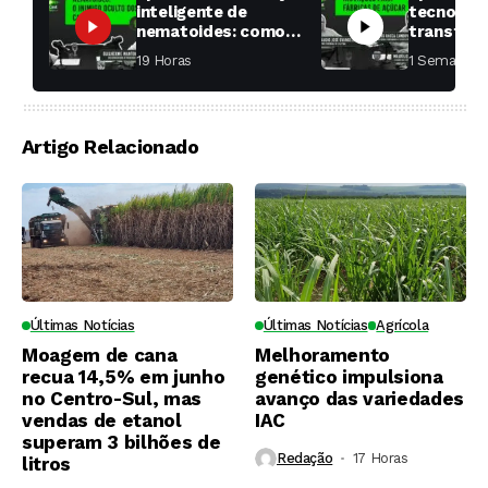
inteligente de
tecnologi
nematoides: como
transfor
aumentar a
fábricas 
19 Horas ⁮
1 Semana ⁮
produtividade das
soqueiras?
Artigo Relacionado
Últimas Notícias
Últimas Notícias
Agrícola
Moagem de cana
Melhoramento
recua 14,5% em junho
genético impulsiona
no Centro-Sul, mas
avanço das variedades
vendas de etanol
IAC
superam 3 bilhões de
Redação
17 Horas ⁮
litros