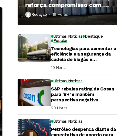
reforça compromisso com a
qualidade
Redação
16 Horas ⁮
Últimas Notícias
Destaque
Popular
Tecnologias para aumentar a
eficiência e a segurança da
cadeia de biogás e
biometano são destaque em
19 Horas ⁮
Fórum do setor
Últimas Notícias
S&P rebaixa rating da Cosan
para ‘B+’ e mantém
perspectiva negativa
20 Horas ⁮
Últimas Notícias
DaCana Cast
Petróleo despenca diante da
Fenasucro 2026
expectativa de acordo para