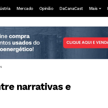
ústria
Mercado
Opinião
DaCanaCast
Mais
os
tre narrativas e