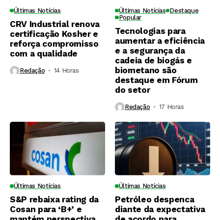
Últimas Notícias
Últimas Notícias
Destaque
Popular
CRV Industrial renova
Tecnologias para
certificação Kosher e
aumentar a eficiência
reforça compromisso
e a segurança da
com a qualidade
cadeia de biogás e
biometano são
Redação
14 Horas ⁮
destaque em Fórum
do setor
Redação
17 Horas ⁮
Últimas Notícias
Últimas Notícias
S&P rebaixa rating da
Petróleo despenca
Cosan para ‘B+’ e
diante da expectativa
mantém perspectiva
de acordo para