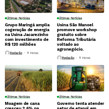
Últimas Notícias
Últimas Notícias
Grupo Maringá amplia
Usina São Manoel
cogeração de energia
promove workshop
na Usina Jacarezinho
gratuito sobre
com investimento de
Reforma Tributária
R$ 120 milhões
voltado ao
agronegócio.
Redação
11 Horas ⁮
Redação
11 Horas ⁮
Últimas Notícias
Últimas Notícias
Moagem de cana
Governo tenta atender
cresceu 2,6% na
setor de etanol em